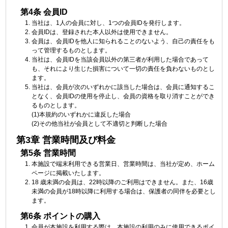
第4条 会員ID
当社は、1人の会員に対し、1つの会員IDを発行します。
会員IDは、登録された本人以外は使用できません。
会員は、会員IDを他人に知られることのないよう、自己の責任をも
って管理するものとします。
当社は、会員IDを当該会員以外の第三者が利用した場合であって
も、それにより生じた損害について一切の責任を負わないものとし
ます。
当社は、会員が次のいずれかに該当した場合は、会員に通知するこ
となく、会員IDの使用を停止し、会員の資格を取り消すことができ
るものとします。
(1)本規約のいずれかに違反した場合
(2)その他当社が会員として不適切と判断した場合
第3章 営業時間及び料金
第5条 営業時間
本施設で端末利用できる営業日、営業時間は、当社が定め、ホーム
ページに掲載いたします。
18 歳未満の会員は、22時以降のご利用はできません。また、16歳
未満の会員が18時以降に利用する場合は、保護者の同伴を必要とし
ます。
第6条 ポイントの購入
会員が本施設を利用する際は、本施設の利用のみに使用できるポイ