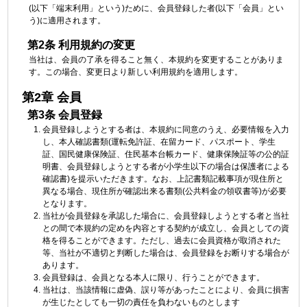
(以下「端末利用」という)ために、会員登録した者(以下「会員」とい
う)に適用されます。
第2条 利用規約の変更
当社は、会員の了承を得ること無く、本規約を変更することがありま
す。この場合、変更日より新しい利用規約を適用します。
第2章 会員
第3条 会員登録
会員登録しようとする者は、本規約に同意のうえ、必要情報を入力
し、本人確認書類(運転免許証、在留カード、パスポート、学生
証、国⺠健康保険証、住⺠基本台帳カード、健康保険証等の公的証
明書、会員登録しようとする者が小学生以下の場合は保護者による
確認書)を提示いただきます。なお、上記書類記載事項が現住所と
異なる場合、現住所が確認出来る書類(公共料金の領収書等)が必要
となります。
当社が会員登録を承認した場合に、会員登録しようとする者と当社
との間で本規約の定めを内容とする契約が成立し、会員としての資
格を得ることができます。ただし、過去に会員資格が取消された
等、当社が不適切と判断した場合は、会員登録をお断りする場合が
あります。
会員登録は、会員となる本人に限り、行うことができます。
当社は、当該情報に虚偽、誤り等があったことにより、会員に損害
が生じたとしても一切の責任を負わないものとします