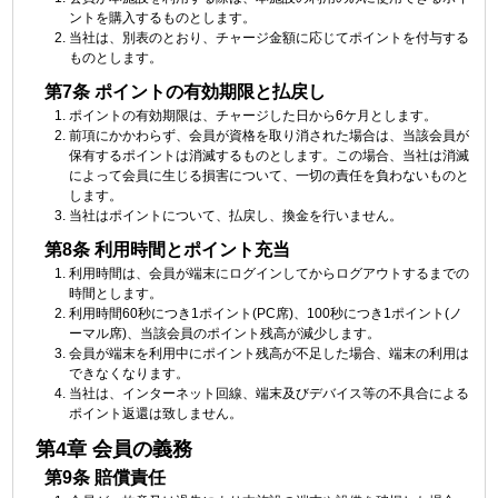
ントを購入するものとします。
当社は、別表のとおり、チャージ金額に応じてポイントを付与する
ものとします。
第7条 ポイントの有効期限と払戻し
ポイントの有効期限は、チャージした日から6ケ月とします。
前項にかかわらず、会員が資格を取り消された場合は、当該会員が
保有するポイントは消滅するものとします。この場合、当社は消滅
によって会員に生じる損害について、一切の責任を負わないものと
します。
当社はポイントについて、払戻し、換金を行いません。
第8条 利用時間とポイント充当
利用時間は、会員が端末にログインしてからログアウトするまでの
時間とします。
利用時間60秒につき1ポイント(PC席)、100秒につき1ポイント(ノ
ーマル席)、当該会員のポイント残高が減少します。
会員が端末を利用中にポイント残高が不足した場合、端末の利用は
できなくなります。
当社は、インターネット回線、端末及びデバイス等の不具合による
ポイント返還は致しません。
第4章 会員の義務
第9条 賠償責任