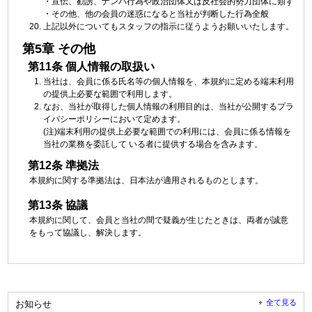
・宣伝、勧誘、ナンパ行為や政治団体又は反社会的勢力団体に類す
・その他、他の会員の迷惑になると当社が判断した行為全般
上記以外についてもスタッフの指示に従うようお願いいたします。
第5章 その他
第11条 個人情報の取扱い
当社は、会員に係る氏名等の個人情報を、本規約に定める端末利用
の提供上必要な範囲で利用します。
なお、当社が取得した個人情報の利用目的は、当社が公開するプラ
イバシーポリシーにおいて定めます。
(注)端末利用の提供上必要な範囲での利用には、会員に係る情報を
当社の業務を委託して いる者に提供する場合を含みます。
第12条 準拠法
本規約に関する準拠法は、日本法が適用されるものとします。
第13条 協議
本規約に関して、会員と当社の間で疑義が生じたときは、両者が誠意
をもって協議し、解決します。
全て見る
お知らせ