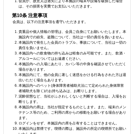
会員が、故意又は過失により本施設の端末や設備を破損した場合
は、その損害を実費でお支払いいただきます。
第10条 注意事項
会員は、以下の注意事項を遵守いただきます。
貴重品や個人情報の管理は、会員ご自身にてお願いいたします。本
施設内での紛失、盗難について、当社は一切の責任を負いません。
本施設内で発生した会員のトラブル、事故について、当社は一切の
責任を負いません。
本施設内への飲食物の持ち込みは軽食のみ可能です。また、飲酒・
アルコールについてはお遠慮ください。
本施設内への入場にあたり、カバン等の中身を確認させていただく
場合があります。
本施設内にて、他の会員に著しく迷惑をかける行為をされた方は退
出いただく場合もあります。
本施設内へのペット(身体障害者補助犬法にて定められた身体障害
者補助犬を除く)のお持ち込みは、お断りします。
泥酔状態など、当社がふさわしくないと判断する場合は、入場をお
断りします。
本施設内の席は、当社が指定するものとします。また、端末のメン
テナンス等のため、ご利用の席からの移動をお願いする場合があり
ます。
ログインをせず、本施設内の席を占有することはできません。
本施設内は禁煙です。喫煙の際は、施設外の所定の喫煙所でお願い