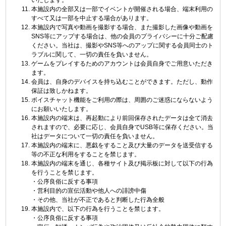
いたします。
本施設内の全部又は一部でイベントが開催される場合、端末利用の
すべて又は一部を中止する場合があります。
本施設内で写真や動画を撮影する場合、また撮影した画像や動画を
SNS等にアップする場合は、他の会員のプライバシーに十分ご配慮
ください。当社は、撮影やSNS等へのアップに関する会員同士のト
ラブルに関して、一切の責任を負いません。
ゲームをプレイするためのアカウントは会員自身でご用意いただき
ます。
会員は、自身のデバイスを持ち込むことができます。ただし、動作
保証は致しかねます。
ボイスチャット機能をご利用の際は、周囲のご迷惑にならないよう
にお願いいたします。
本施設内の端末は、再起動により前回保存されたデータは全て消去
されますので、必要に応じ、会員自身でUSB等に保存ください。当
社はデータについて一切の責任を負いません。
本施設内の端末に、悪戯をすること及び大量のデータを送受信する
等の不正な利用をすることを禁じます。
本施設内の端末を通じ、各種サイト及び掲示板に対して以下の行為
を行うことを禁じます。
・公序良俗に反する事項
・営利目的の宣伝活動や他人への誹謗中傷
・その他、当社が不正であると判断した行為全般
本施設内で、以下の行為を行うことを禁じます。
・公序良俗に反する事項